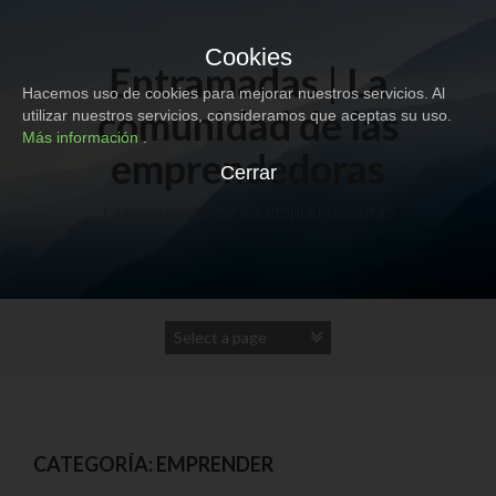
S
k
Cookies
i
Entramadas | La
p
Hacemos uso de cookies para mejorar nuestros servicios. Al
t
comunidad de las
utilizar nuestros servicios, consideramos que aceptas su uso.
o
Más información
.
c
emprendedoras
o
Cerrar
n
La comunidad de las emprendedoras
t
e
n
t
CATEGORÍA: EMPRENDER