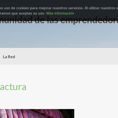
 uso de cookies para mejorar nuestros servicios. Al utilizar nuestros s
eramos que aceptas su uso.
Más información
.
munidad de las emprendedor
La Red
actura