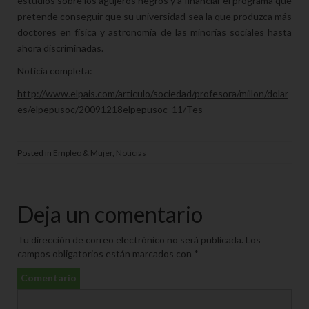
estudios sobre los agujeros negros y a financiar el programa que
pretende conseguir que su universidad sea la que produzca más
doctores en física y astronomía de las minorías sociales hasta
ahora discriminadas.
Noticia completa:
http://www.elpais.com/articulo/sociedad/profesora/millon/dolar
es/elpepusoc/20091218elpepusoc_11/Tes
Posted in
Empleo & Mujer
,
Noticias
Deja un comentario
Tu dirección de correo electrónico no será publicada.
Los
campos obligatorios están marcados con
*
Comentario