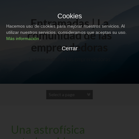
S
k
Cookies
i
Entramadas | La
p
Hacemos uso de cookies para mejorar nuestros servicios. Al
t
comunidad de las
utilizar nuestros servicios, consideramos que aceptas su uso.
o
Más información
.
c
emprendedoras
o
Cerrar
n
La comunidad de las emprendedoras
t
e
n
t
Una astrofísica